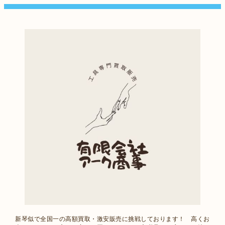
新琴似で全国一の高額買取・激安販売に挑戦しております！ 高くお