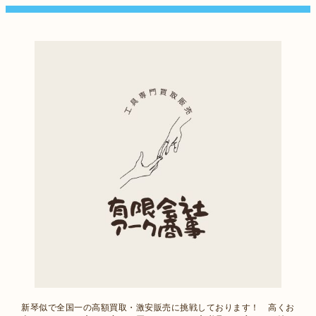
新琴似で全国一の高額買取・激安販売に挑戦しております！ 高くお