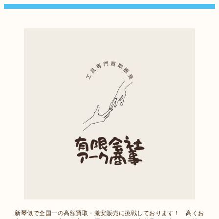
新琴似で全国一の高額買取・激安販売に挑戦しております！ 高くお