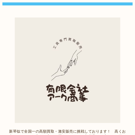
新琴似で全国一の高額買取・激安販売に挑戦しております！ 高くお