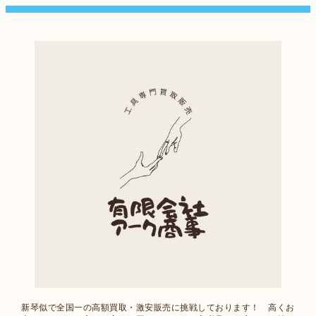
新琴似で全国一の高額買取・激安販売に挑戦しております！ 高くお