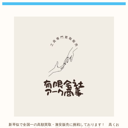
新琴似で全国一の高額買取・激安販売に挑戦しております！ 高くお