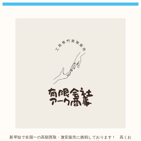
新琴似で全国一の高額買取・激安販売に挑戦しております！ 高くお