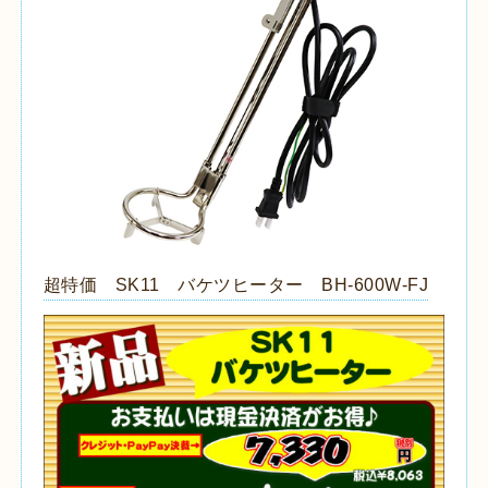
超特価 SK11 バケツヒーター BH-600W-FJ